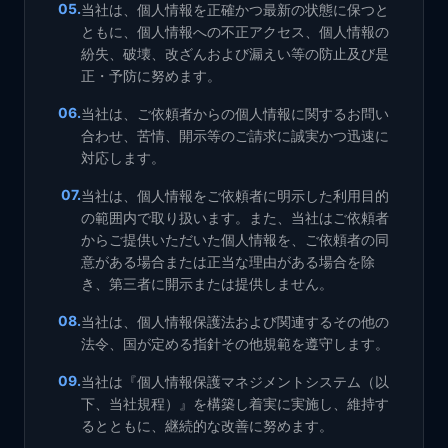
05
.
当社は、個人情報を正確かつ最新の状態に保つと
ともに、個人情報への不正アクセス、個人情報の
紛失、破壊、改ざんおよび漏えい等の防止及び是
正・予防に努めます。
06
.
当社は、ご依頼者からの個人情報に関するお問い
合わせ、苦情、開示等のご請求に誠実かつ迅速に
対応します。
07
.
当社は、個人情報をご依頼者に明示した利用目的
の範囲内で取り扱います。また、当社はご依頼者
からご提供いただいた個人情報を、ご依頼者の同
意がある場合または正当な理由がある場合を除
き、第三者に開示または提供しません。
08
.
当社は、個人情報保護法および関連するその他の
法令、国が定める指針その他規範を遵守します。
09
.
当社は『個人情報保護マネジメントシステム（以
下、当社規程）』を構築し着実に実施し、維持す
るとともに、継続的な改善に努めます。