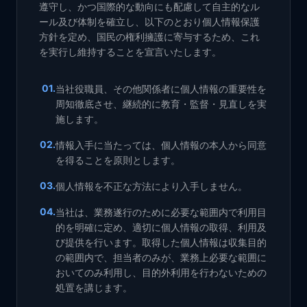
遵守し、かつ国際的な動向にも配慮して自主的なル
ール及び体制を確立し、以下のとおり個人情報保護
方針を定め、国民の権利擁護に寄与するため、これ
を実行し維持することを宣言いたします。
01
.
当社役職員、その他関係者に個人情報の重要性を
周知徹底させ、継続的に教育・監督・見直しを実
施します。
02
.
情報入手に当たっては、個人情報の本人から同意
を得ることを原則とします。
03
.
個人情報を不正な方法により入手しません。
04
.
当社は、業務遂行のために必要な範囲内で利用目
的を明確に定め、適切に個人情報の取得、利用及
び提供を行います。取得した個人情報は収集目的
の範囲内で、担当者のみが、業務上必要な範囲に
おいてのみ利用し、目的外利用を行わないための
処置を講じます。