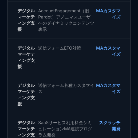
デジタル
AccountEngagement（旧
MAカスタマ
マーケテ
Pardot）アノニマスユーザ
イズ
ィング支
へのダイナミックコンテンツ
援
表示
デジタル
送信フォームEFO対策
MAカスタマ
マーケテ
イズ
ィング支
援
デジタル
送信フォーム各種カスタマイ
MAカスタマ
マーケテ
ズ
イズ
ィング支
援
デジタル
SaaSサービス利用料金シミ
スクラッチ
マーケテ
ュレーションMA連携プログ
開発
ィング支
ラム開発