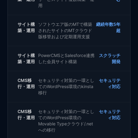
用
サイト構
ソフトウエア版のMTで構築
継続年数5年
築・運用
されたサイトのMTクラウド
超
版移管および定期運用支援
サイト構
PowerCMSとSalesforce連携
スクラッチ
築・運用
した会員サイト構築
開発
CMS移
セキュリティ対策の一環とし
セキュリテ
行・運用
てのWordPress環境のkinsta
ィ対応
移行
CMS移
セキュリティ対策の一環とし
セキュリテ
行・運用
てのWordPress環境の
ィ対応
Movable Typeクラウド/.net
への移行